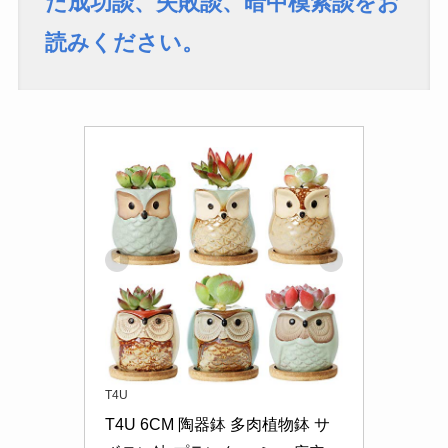
た成功談、失敗談、暗中模索談をお
読みください。
T4U
T4U 6CM 陶器鉢 多肉植物鉢 サ