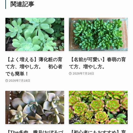
関連記事
【よく増える】薄化粧の育
【名前が可愛い】春萌の育
て方、増やし方。 初心者
て方、増やし方。
でも簡単！
2026年7月16日
2026年7月18日
【The多肉 朧月(おぼろづ
【初心者にもおすすめ】育