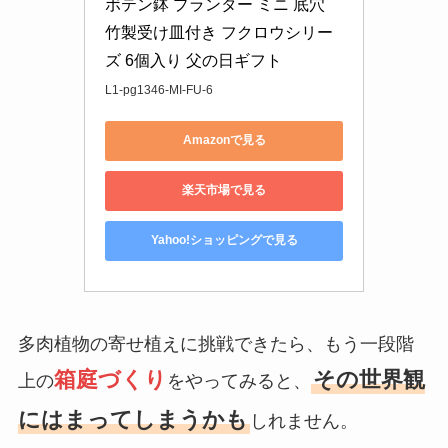
ボテン鉢 プランター ミニ 底穴 
竹製受け皿付き フクロウシリー
ズ 6個入り 父の日ギフト
L1-pg1346-MI-FU-6
Amazonで見る
楽天市場で見る
Yahoo!ショッピングで見る
多肉植物の寄せ植えに挑戦できたら、もう一段階
箱庭づくり
その世界観
上の
をやってみると、
にはまってしまうかも
しれません。