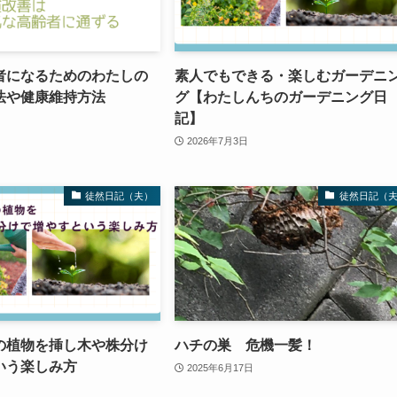
者になるためのわたしの
素人でもできる・楽しむガーデニ
法や健康維持方法
グ【わたしんちのガーデニング日
記】
2026年7月3日
徒然日記（夫）
徒然日記（
の植物を挿し木や株分け
ハチの巣 危機一髪！
いう楽しみ方
2025年6月17日