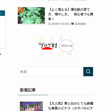
【よく増える】薄化粧の育て
夫）
方、増やし方。 初心者でも簡
単！
2026年7月18日
多肉植物
マ
新着記事
【大人気】青と白がとても綺麗
な傘葉ルピナス（カサバルピナ