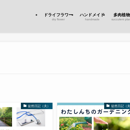
ドライフラワー
ハンドメイド
多肉植物
dry flower
handmade
succulent pla
徒然日記（夫）
徒然日記（