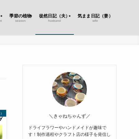
季節の植物
徒然日記（夫）
気まま日記（妻）
nt
season
husband
wife
夫）
＼きゃねちゃんず／
ドライフラワーやハンドメイドが趣味で
す！制作過程やクラフト店の様子を発信し