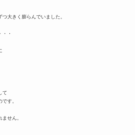
ずつ大きく膨らんでいました。
・・・
に
して
のです。
れません。