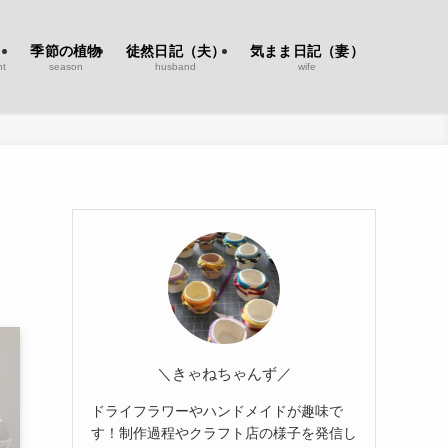
季節の植物
徒然日記（夫）
気まま日記（妻）
nt
season
husband
wife
＼きゃねちゃんず／
ドライフラワーやハンドメイドが趣味で
す！制作過程やクラフト店の様子を発信し