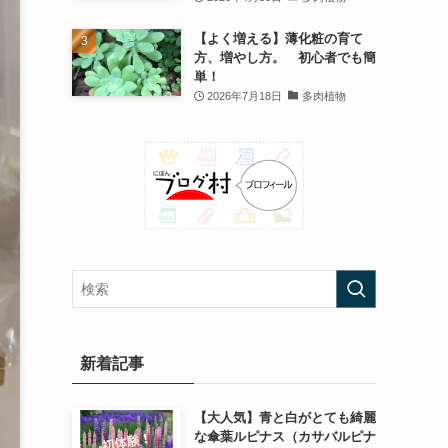
【よく増える】薄化粧の育て
方、増やし方。 初心者でも簡
単！
2026年7月18日
多肉植物
新着記事
【大人気】青と白がとても綺麗
な傘葉ルピナス（カサバルピナ