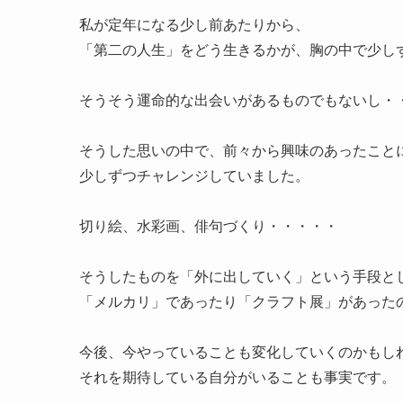
私が
定年になる少し前あたり
から、
「第二の人生」をどう生きるか
が、胸の中で少し
そうそう運命的な出会いがあるものでもないし・
そうした思いの中で、前々から
興味のあったこと
少しずつチャレンジ
していました。
切り絵、水彩画、俳句づくり・・・・・
そうしたものを
「外に出していく」という手段
と
「メルカリ」
であったり
「クラフト展」
があった
今後、今やっていることも変化していくのかもし
それを期待している自分がいることも事実です。