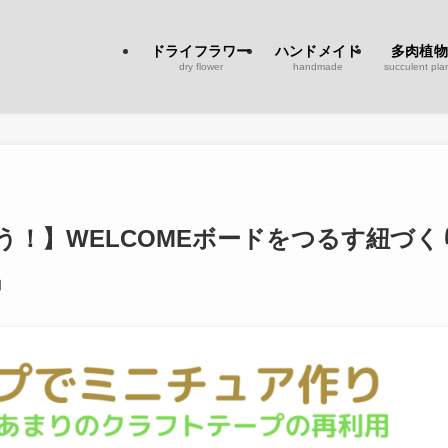
ドライフラワー
ハンドメイド
多肉植物
dry flower
handmade
succulent pla
！】WELCOMEボードをつるす紐づく
日