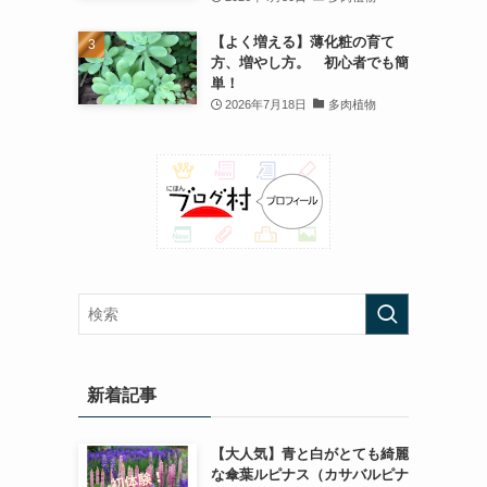
【よく増える】薄化粧の育て
方、増やし方。 初心者でも簡
単！
2026年7月18日
多肉植物
新着記事
【大人気】青と白がとても綺麗
な傘葉ルピナス（カサバルピナ