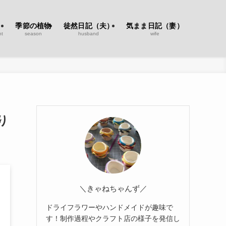
季節の植物
徒然日記（夫）
気まま日記（妻）
nt
season
husband
wife
り
＼きゃねちゃんず／
ドライフラワーやハンドメイドが趣味で
す！制作過程やクラフト店の様子を発信し