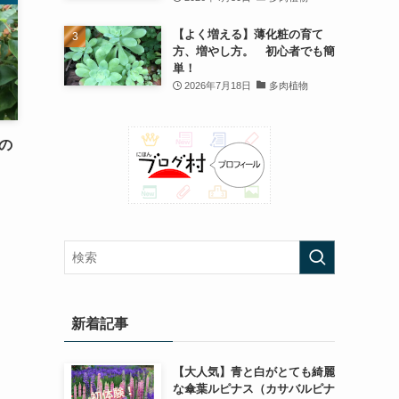
【よく増える】薄化粧の育て
方、増やし方。 初心者でも簡
単！
2026年7月18日
多肉植物
の
新着記事
【大人気】青と白がとても綺麗
な傘葉ルピナス（カサバルピナ