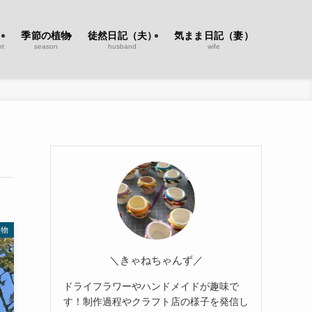
季節の植物
徒然日記（夫）
気まま日記（妻）
nt
season
husband
wife
植物
＼きゃねちゃんず／
ドライフラワーやハンドメイドが趣味で
す！制作過程やクラフト店の様子を発信し