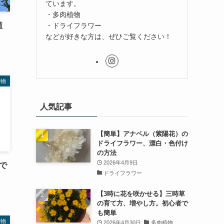
ています。
・多肉植物
植
・ドライフラワー
などが好きな方は、ぜひご覧ください！
植物
人気記事
【簡単】アナベル（紫陽花）の
ドライフラワー、漂白・色付け
の方法
2026年4月9日
で
ドライフラワー
【3時に花を咲かせる】三時草
の育て方、増やし方。初心者で
も簡単
植物
2026年4月30日
多肉植物